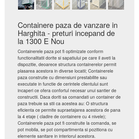
Containere paza de vanzare in
Harghita - preturi incepand de
la 1300 E Nou
Containerele paza pot fi optimizate conform
functionalitatii dorite si sapatiului pe care il aveti la
dispozitie, deoarece structura containerelor permit
plasarea acestora in diverse locatii; Containerele
paza construtie cu dimensiuni prestabilite sau
executate in functie de cerintele clientului sunt
incaperi ce ofera confortul necesar unui santier de
constructii. Daca doriti sa comandati un container de
paza trebuie sa stii ca acestea au: O structura
eficienta ce permite supraetajarea acestora de pana
la 4 etaje ( cladire de containere cu 4 nivele);
Containerele paza pot fi construite la comanda, se
pot mobila, se pot compartimenta si pozitiona cu
elemente sanitare in interiorul acestora.